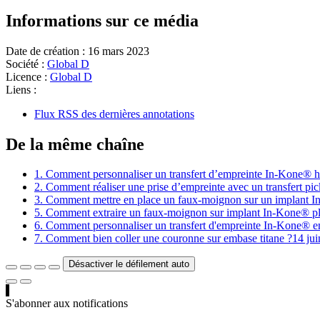
Informations sur ce média
Date de création :
16 mars 2023
Société :
Global D
Licence :
Global D
Liens :
Flux RSS des dernières annotations
De la même chaîne
1. Comment personnaliser un transfert d’empreinte In-Kone® h
2. Comment réaliser une prise d’empreinte avec un transfert pic
3. Comment mettre en place un faux-moignon sur un implant 
5. Comment extraire un faux-moignon sur implant In-Kone® p
6. Comment personnaliser un transfert d'empreinte In-Kone® e
7. Comment bien coller une couronne sur embase titane ?
14 ju
Désactiver le défilement auto
S'abonner aux notifications