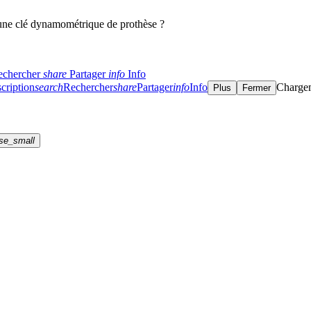
une clé dynamométrique de prothèse ?
echercher
share
Partager
info
Info
cription
search
Rechercher
share
Partager
info
Info
Charge
Plus
Fermer
se_small