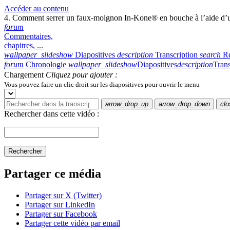
Accéder au contenu
4. Comment serrer un faux-moignon In-Kone® en bouche à l’aide d’
forum
Commentaires,
chapitres, ...
wallpaper_slideshow
Diapositives
description
Transcription
search
R
forum
Chronologie
wallpaper_slideshow
Diapositives
description
Trans
Chargement
Cliquez pour ajouter :
Vous pouvez faire un clic droit sur les diapositives pour ouvrir le menu
arrow_drop_up
arrow_drop_down
clo
Rechercher dans cette vidéo :
Rechercher
Partager ce média
Partager sur X (Twitter)
Partager sur LinkedIn
Partager sur Facebook
Partager cette vidéo par email