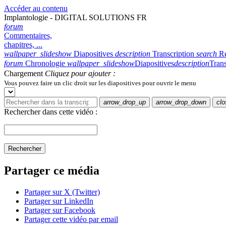
Accéder au contenu
Implantologie - DIGITAL SOLUTIONS FR
forum
Commentaires,
chapitres, ...
wallpaper_slideshow
Diapositives
description
Transcription
search
R
forum
Chronologie
wallpaper_slideshow
Diapositives
description
Trans
Chargement
Cliquez pour ajouter :
Vous pouvez faire un clic droit sur les diapositives pour ouvrir le menu
arrow_drop_up
arrow_drop_down
clo
Rechercher dans cette vidéo :
Rechercher
Partager ce média
Partager sur X (Twitter)
Partager sur LinkedIn
Partager sur Facebook
Partager cette vidéo par email