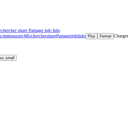
echercher
share
Partager
info
Info
cription
search
Rechercher
share
Partager
info
Info
Charge
Plus
Fermer
se_small