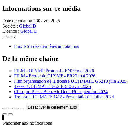
Informations sur ce média
Date de création :
30 avril 2025
Société :
Global D
Licence :
Global D
Liens :
Flux RSS des dernières annotations
De la même chaîne
FILM - OLYMP Protocol - EN
29 mai 2026
FILM - Protocole OLYMP - FR
29 mai 2026
Film organisation de la trousse ULTIMATE G52
10 juin 2025
Teaser ULTIMATE G52 FR
30 avril 2025
Chiropro Plus - Bien-Air Dental
30 septembre 2024
Trousse ULTIMATE G42 - Présentation
11 juillet 2024
Désactiver le défilement auto
S'abonner aux notifications