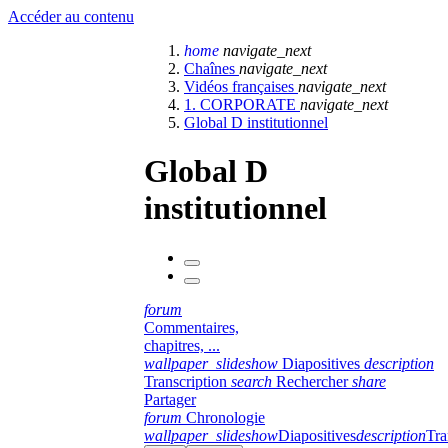
Accéder au contenu
home
navigate_next
Chaînes
navigate_next
Vidéos françaises
navigate_next
1. CORPORATE
navigate_next
Global D institutionnel
Global D
institutionnel
forum
Commentaires,
chapitres, ...
wallpaper_slideshow
Diapositives
description
Transcription
search
Rechercher
share
Partager
forum
Chronologie
wallpaper_slideshow
Diapositives
description
Tra