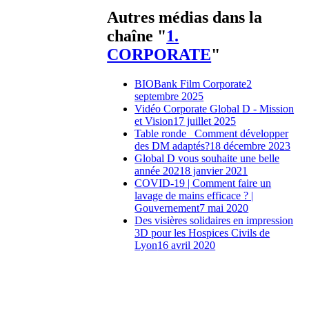
Autres médias dans la
chaîne "
1.
CORPORATE
"
BIOBank Film Corporate
2
septembre 2025
Vidéo Corporate Global D - Mission
et Vision
17 juillet 2025
Table ronde_ Comment développer
des DM adaptés?
18 décembre 2023
Global D vous souhaite une belle
année 2021
8 janvier 2021
COVID-19 | Comment faire un
lavage de mains efficace ? |
Gouvernement
7 mai 2020
Des visières solidaires en impression
3D pour les Hospices Civils de
Lyon
16 avril 2020