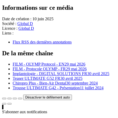
Informations sur ce média
Date de création :
10 juin 2025
Société :
Global D
Licence :
Global D
Liens :
Flux RSS des dernières annotations
De la même chaîne
FILM - OLYMP Protocol - EN
29 mai 2026
FILM - Protocole OLYMP - FR
29 mai 2026
Implantologie - DIGITAL SOLUTIONS FR
30 avril 2025
Teaser ULTIMATE G52 FR
30 avril 2025
Chiropro Plus - Bien-Air Dental
30 septembre 2024
Trousse ULTIMATE G42 - Présentation
11 juillet 2024
Désactiver le défilement auto
S'abonner aux notifications