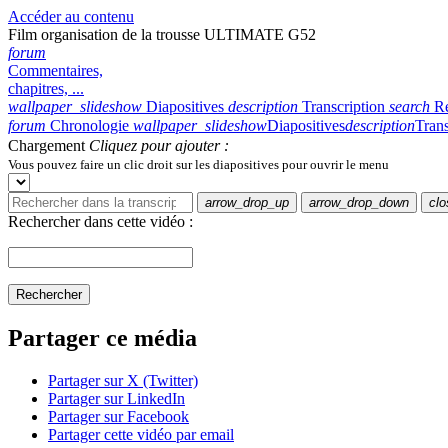
Accéder au contenu
Film organisation de la trousse ULTIMATE G52
forum
Commentaires,
chapitres, ...
wallpaper_slideshow
Diapositives
description
Transcription
search
R
forum
Chronologie
wallpaper_slideshow
Diapositives
description
Trans
Chargement
Cliquez pour ajouter :
Vous pouvez faire un clic droit sur les diapositives pour ouvrir le menu
arrow_drop_up
arrow_drop_down
clo
Rechercher dans cette vidéo :
Rechercher
Partager ce média
Partager sur X (Twitter)
Partager sur LinkedIn
Partager sur Facebook
Partager cette vidéo par email