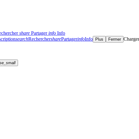
echercher
share
Partager
info
Info
cription
search
Rechercher
share
Partager
info
Info
Charge
Plus
Fermer
se_small