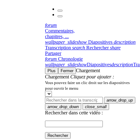
forum
Commentaires,
chapitres, ...
wallpaper_slideshow
Diapositives
description
Transcription
search
Rechercher
share
Partager
forum
Chronologie
wallpaper_slideshow
Diapositives
description
Tra
Chargement
Plus
Fermer
Chargement
Cliquez pour ajouter :
Vous pouvez faire un clic droit sur les diapositives
pour ouvrir le menu
arrow_drop_up
arrow_drop_down
close_small
Rechercher dans cette vidéo :
Rechercher