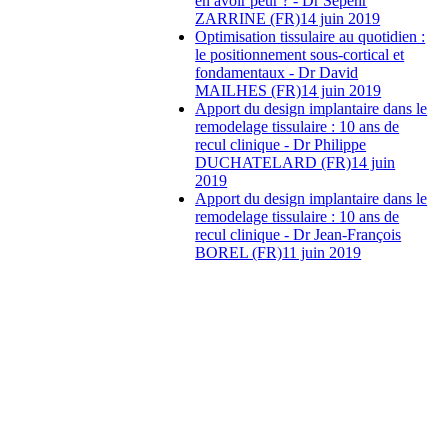
en avoir peur ? - Dr Sepehr
ZARRINE (FR)
14 juin 2019
Optimisation tissulaire au quotidien :
le positionnement sous-cortical et
fondamentaux - Dr David
MAILHES (FR)
14 juin 2019
Apport du design implantaire dans le
remodelage tissulaire : 10 ans de
recul clinique - Dr Philippe
DUCHATELARD (FR)
14 juin
2019
Apport du design implantaire dans le
remodelage tissulaire : 10 ans de
recul clinique - Dr Jean-François
BOREL (FR)
11 juin 2019