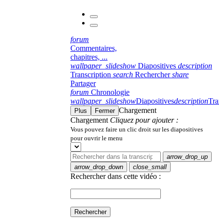
forum
Commentaires,
chapitres, ...
wallpaper_slideshow
Diapositives
description
Transcription
search
Rechercher
share
Partager
forum
Chronologie
wallpaper_slideshow
Diapositives
description
Tra
Chargement
Plus
Fermer
Chargement
Cliquez pour ajouter :
Vous pouvez faire un clic droit sur les diapositives
pour ouvrir le menu
arrow_drop_up
arrow_drop_down
close_small
Rechercher dans cette vidéo :
Rechercher